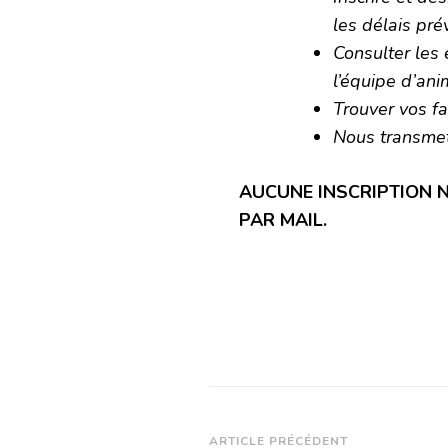
les délais pré
Consulter les 
l’équipe d’ani
Trouver vos fa
Nous transme
AUCUNE INSCRIPTION 
PAR MAIL.
Navigation
ARTICLE PRÉCÉDENT