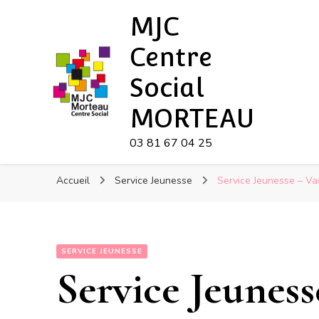
MJC
Centre
Social
MORTEAU
03 81 67 04 25
Accueil
Service Jeunesse
Service Jeunesse – V
SERVICE JEUNESSE
Service Jeuness