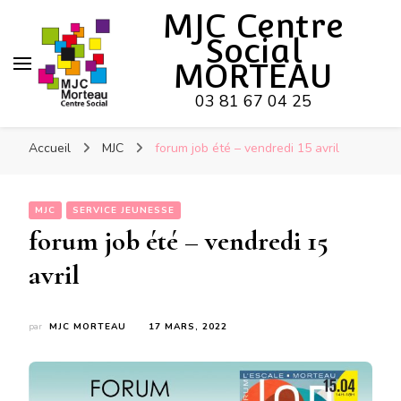
Hy-phen-a-tion
MJC Centre
Social
MORTEAU
03 81 67 04 25
Accueil
MJC
forum job été – vendredi 15 avril
MJC
SERVICE JEUNESSE
forum job été – vendredi 15
avril
par
MJC MORTEAU
17 MARS, 2022