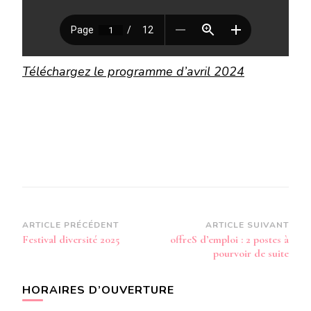
Téléchargez le programme d’avril 2024
Navigation
ARTICLE PRÉCÉDENT
ARTICLE SUIVANT
Festival diversité 2025
offreS d’emploi : 2 postes à
d’article
pourvoir de suite
HORAIRES D’OUVERTURE