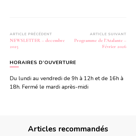
Navigation
ARTICLE PRÉCÉDENT
ARTICLE SUIVANT
NEWSLETTER – decembre
Programme de l’Atalante –
d’article
2025
Février 2026
HORAIRES D’OUVERTURE
Du lundi au vendredi de 9h à 12h et de 16h à
18h. Fermé le mardi après-midi
Articles recommandés