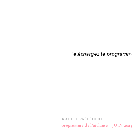
Téléchargez le programme 
Navigation
ARTICLE PRÉCÉDENT
programme de l’atalante – JUIN 202
d’article