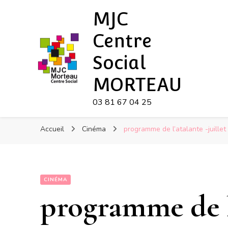
MJC
Centre
Social
MORTEAU
03 81 67 04 25
Accueil
Cinéma
programme de l’atalante -juillet
CINÉMA
programme de l’