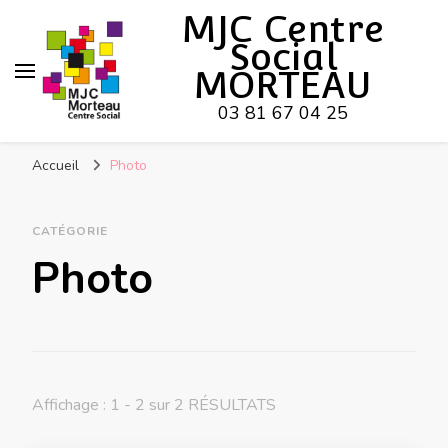
Hy-phen-a-tion
MJC Centre
Social
MORTEAU
03 81 67 04 25
Accueil
Photo
CATÉGORIE
Photo
Affichage : 1 - 2 sur 2 RÉSULTATS