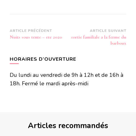
Navigation
ARTICLE PRÉCÉDENT
ARTICLE SUIVANT
Nuits sous tente – ete 2020
sortie familiale a la ferme du
d’article
barboux
HORAIRES D’OUVERTURE
Du lundi au vendredi de 9h à 12h et de 16h à
18h. Fermé le mardi après-midi
Articles recommandés