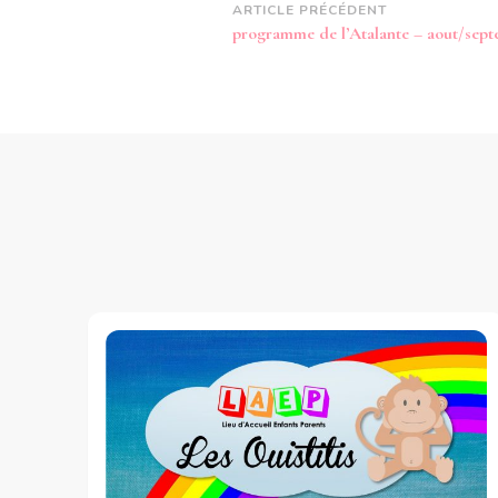
Navigation
ARTICLE PRÉCÉDENT
programme de l’Atalante – aout/sep
d’article