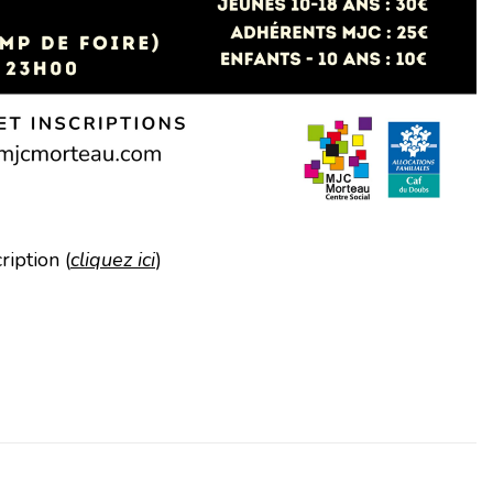
ription (
cliquez ici
)