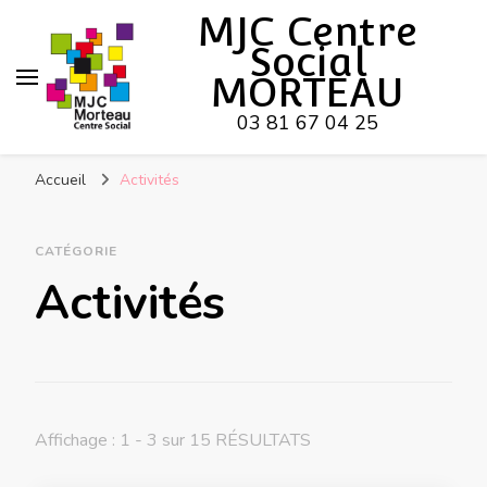
MJC Centre
Social
MORTEAU
03 81 67 04 25
Accueil
Activités
CATÉGORIE
Activités
Affichage : 1 - 3 sur 15 RÉSULTATS