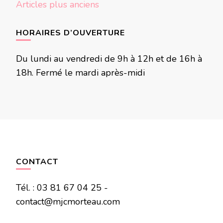
Navigation
Articles plus anciens
des
articles
HORAIRES D’OUVERTURE
Du lundi au vendredi de 9h à 12h et de 16h à
18h. Fermé le mardi après-midi
CONTACT
Tél. : 03 81 67 04 25 -
contact@mjcmorteau.com